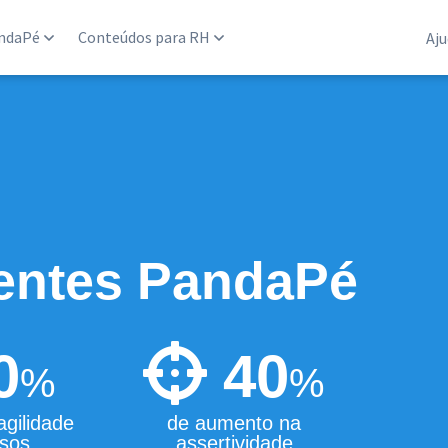
ndaPé
Conteúdos para RH
Aju
ientes PandaPé
0
40
%
%
gilidade
de aumento na
sos
assertividade