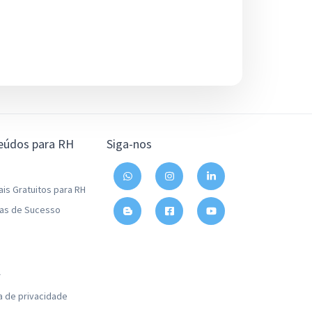
eúdos para RH
Siga-nos
ais Gratuitos para RH
ias de Sucesso
l
ca de privacidade