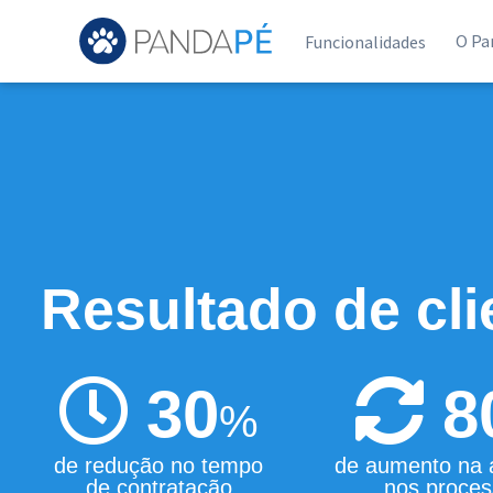
O Pa
Funcionalidades
Resultado de cl
30
8
%
de redução no tempo
de aumento na a
de contratação
nos proces