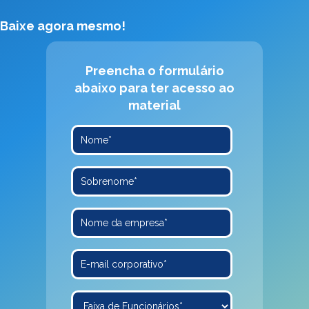
Baixe agora mesmo!
Preencha o formulário
abaixo para ter acesso ao
material